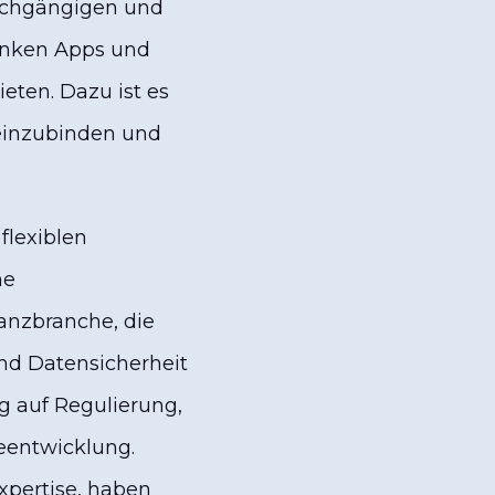
durchgängigen und
Banken Apps und
eten. Dazu ist es
 einzubinden und
flexiblen
ne
nanzbranche, die
nd Datensicherheit
g auf Regulierung,
eentwicklung.
xpertise, haben