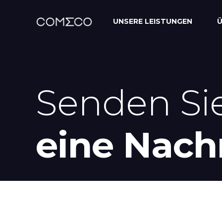
UNSERE LEISTUNGEN
Ü
Senden Si
eine Nach
Let's
create
something
together
.