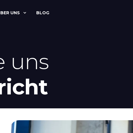
BER UNS
BLOG
e uns
richt