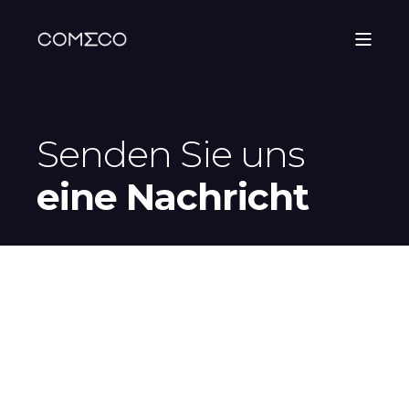
Senden Sie uns
eine Nachricht
Let's
create
something
together
.