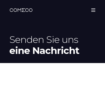
Senden Sie uns
eine Nachricht
Let's
create
something
together
.