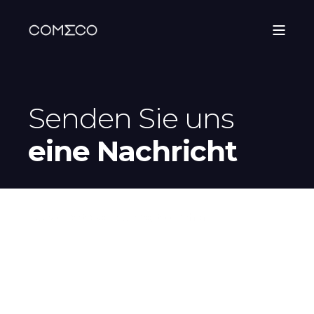
Senden Sie uns
eine Nachricht
Let's
create
something
together
.