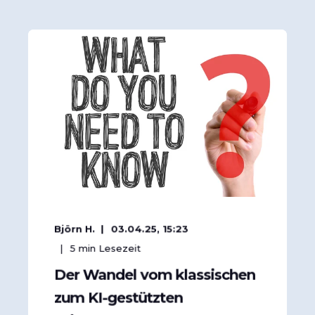
Björn H.
03.04.25, 15:23
5
min Lesezeit
Der Wandel vom klassischen
zum KI-gestützten