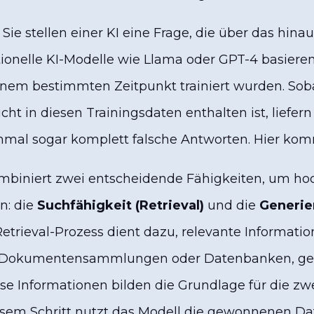
, Sie stellen einer KI eine Frage, die über das hina
itionelle KI-Modelle wie Llama oder GPT-4 basieren
einem bestimmten Zeitpunkt trainiert wurden. Soba
icht in diesen Trainingsdaten enthalten ist, liefer
mal sogar komplett falsche Antworten. Hier komm
mbiniert zwei entscheidende Fähigkeiten, um ho
n: die
Suchfähigkeit (Retrieval)
und die
Generie
Retrieval-Prozess dient dazu, relevante Informati
e Dokumentensammlungen oder Datenbanken, gez
se Informationen bilden die Grundlage für die zwe
esem Schritt nutzt das Modell die gewonnenen Da