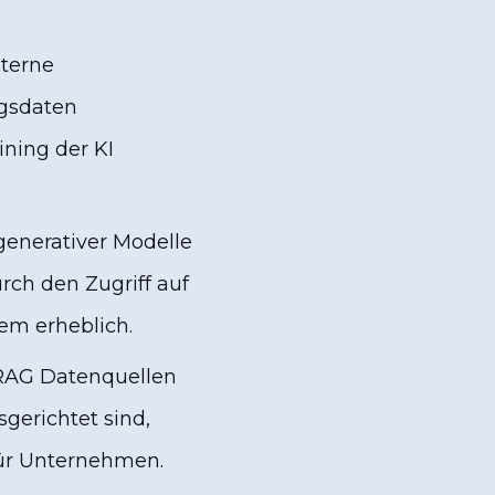
xterne
ngsdaten
ining der KI
generativer Modelle
urch den Zugriff auf
em erheblich.
 RAG Datenquellen
gerichtet sind,
für Unternehmen.