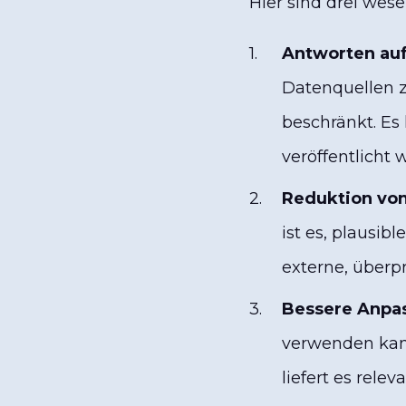
Hier sind drei wes
Antworten auf
Datenquellen zu
beschränkt. Es 
veröffentlicht 
Reduktion von
ist es, plausib
externe, überp
Bessere Anpa
verwenden kann
liefert es rel