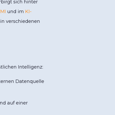
birgt sich hinter
IMI
und im
KI-
s in verschiedenen
lichen Intelligenz:
externen Datenquelle
nd auf einer